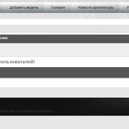
Добавить модель
Галерея
Новости архитектуры
У
ения
пользователей!
й и текстур ArchiCad и Artlantis