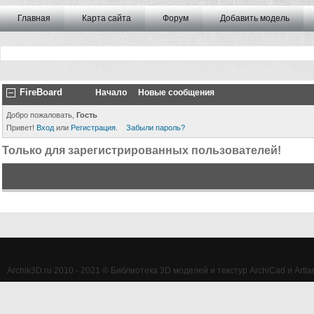
Главная
Карта сайта
Форум
Добавить модель
FireBoard
Начало
Новые сообщения
Добро пожаловать,
Гость
Привет!
Вход
или
Регистрация
.
Забыли пароль?
Только для зарегистрированных пользователей!
Archik3D.ru 2010 - 2021 © Библиотека 3D моделей и текстур ArchiCad и Artlan