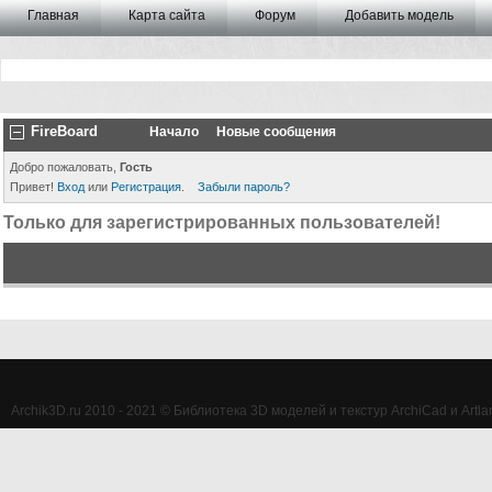
Главная
Карта сайта
Форум
Добавить модель
FireBoard
Начало
Новые сообщения
Добро пожаловать,
Гость
Привет!
Вход
или
Регистрация
.
Забыли пароль?
Только для зарегистрированных пользователей!
Archik3D.ru 2010 - 2021 © Библиотека 3D моделей и текстур ArchiCad и Artlan