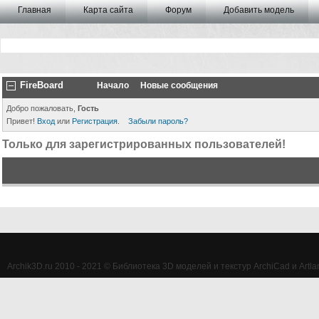
Главная
Карта сайта
Форум
Добавить модель
FireBoard
Начало
Новые сообщения
Добро пожаловать,
Гость
Привет!
Вход
или
Регистрация
.
Забыли пароль?
Только для зарегистрированных пользователей!
Archik3D.ru 2010 - 2021 © Библиотека 3D моделей и текстур ArchiCad и Artlan