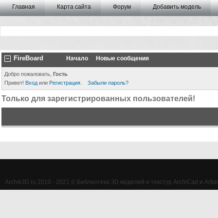
Главная
Карта сайта
Форум
Добавить модель
FireBoard
Начало
Новые сообщения
Добро пожаловать,
Гость
Привет!
Вход
или
Регистрация
.
Забыли пароль?
Только для зарегистрированных пользователей!
Archik3D.ru 2010 - 2021 © Библиотека 3D моделей и текстур ArchiCad и Artlan