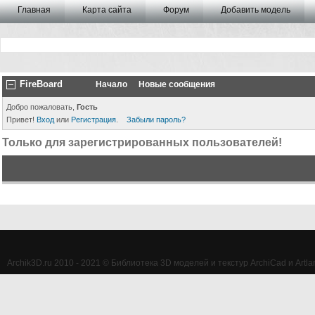
Главная
Карта сайта
Форум
Добавить модель
FireBoard
Начало
Новые сообщения
Добро пожаловать,
Гость
Привет!
Вход
или
Регистрация
.
Забыли пароль?
Только для зарегистрированных пользователей!
Archik3D.ru 2010 - 2021 © Библиотека 3D моделей и текстур ArchiCad и Artlan