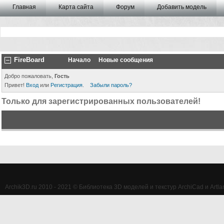
Главная
Карта сайта
Форум
Добавить модель
FireBoard
Начало
Новые сообщения
Добро пожаловать,
Гость
Привет!
Вход
или
Регистрация
.
Забыли пароль?
Только для зарегистрированных пользователей!
Archik3D.ru 2010 - 2021 © Библиотека 3D моделей и текстур ArchiCad и Artlan