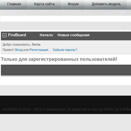
Главная
Карта сайта
Форум
Добавить модель
FireBoard
Начало
Новые сообщения
Добро пожаловать,
Гость
Привет!
Вход
или
Регистрация
.
Забыли пароль?
Только для зарегистрированных пользователей!
Archik3D.ru 2010 - 2021 © Библиотека 3D моделей и текстур ArchiCad и Artlan