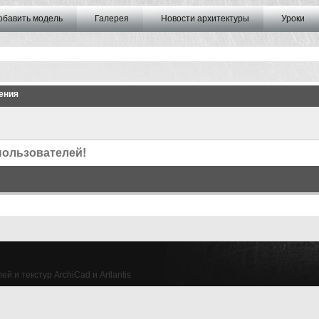
обавить модель
Галерея
Новости архитектуры
Уроки
ения
пользователей!
й и текстур ArchiCad и Artlantis