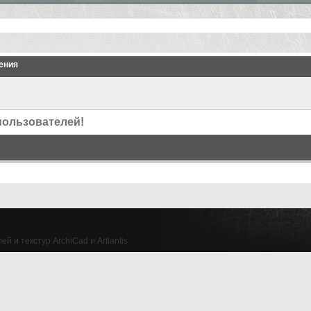
ения
пользователей!
й и текстур ArchiCad и Artlantis