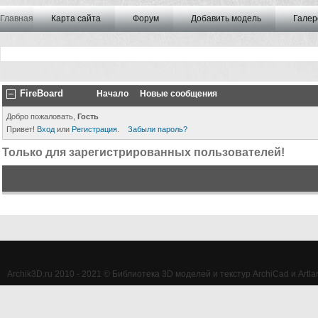
Главная
Карта сайта
Форум
Добавить модель
Галер
FireBoard
Начало
Новые сообщения
Добро пожаловать,
Гость
Привет!
Вход
или
Регистрация
.
Забыли пароль?
Только для зарегистрированных пользователей!
Archik3D.ru 2010 - 2021 © Библиотека 3D моделей и текстур ArchiCad и Artlan