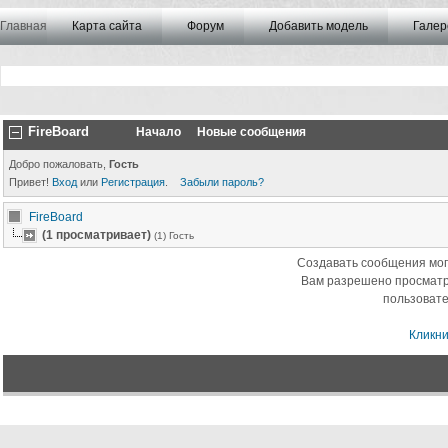
Главная
Карта сайта
Форум
Добавить модель
Галер
FireBoard
Начало
Новые сообщения
Добро пожаловать,
Гость
Привет!
Вход
или
Регистрация
.
Забыли пароль?
FireBoard
(1 просматривает)
(1) Гость
Создавать сообщения мог
Вам разрешено просматр
пользовате
Кликни