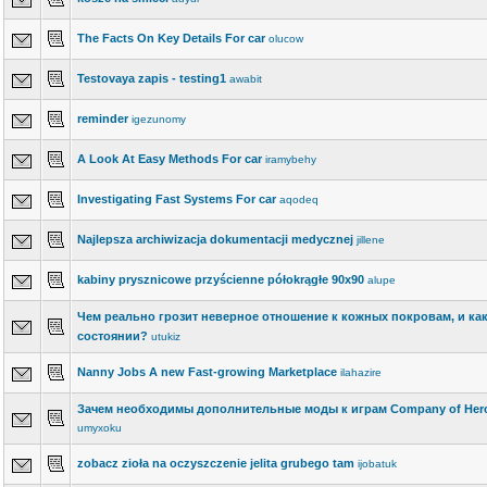
The Facts On Key Details For car
olucow
Testovaya zapis - testing1
awabit
reminder
igezunomy
A Look At Easy Methods For car
iramybehy
Investigating Fast Systems For car
aqodeq
Najlepsza archiwizacja dokumentacji medycznej
jillene
kabiny prysznicowe przyścienne półokrągłe 90x90
alupe
Чем реально грозит неверное отношение к кожных покровам, и как
состоянии?
utukiz
Nanny Jobs A new Fast-growing Marketplace
ilahazire
Зачем необходимы дополнительные моды к играм Company of Heroe
umyxoku
zobacz zioła na oczyszczenie jelita grubego tam
ijobatuk