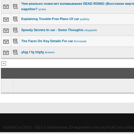
Чем реально помогает взламывание DEAD RISING (Восстание мертв
надобно?
ycatu
Explaining Trouble-Free Plans Of car
yrylirizy
Speedy Secrets In car - Some Thoughts
okyqarek
The Facts On Key Details For car
ihonasak
yhjg f fg hfgfg
ibawon
Archik3D.ru 2010 - 2021 © Библиотека 3D моделей и текстур ArchiCad и Artlan