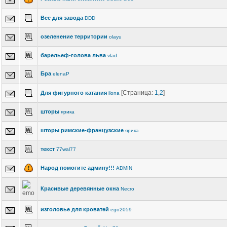
Все для завода
DDD
озеленение территории
olayu
барельеф-голова льва
vlad
Бра
elenaP
[Страница:
1
,
2
]
Для фигурного катания
ilona
шторы
ярика
шторы римские-французские
ярика
текст
77wal77
Народ помогите админу!!!
ADMIN
Красивые деревянные окна
Necro
изголовье для кроватей
ego2059