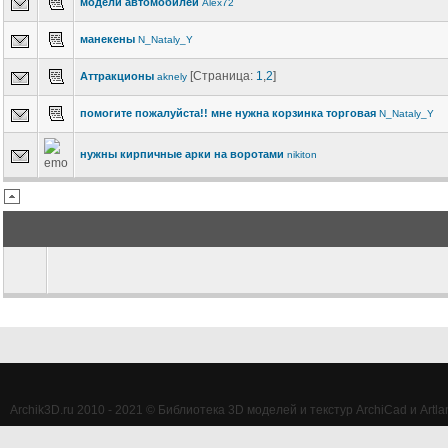
модели автомобилей
Alex72
манекены
N_Nataly_Y
[Страница:
1
,
2
]
Аттракционы
aknely
помогите пожалуйста!! мне нужна корзинка торговая
N_Nataly_Y
нужны кирпичные арки на воротами
nikiton
Archik3D.ru 2010 - 2021 © Библиотека 3D моделей и текстур ArchiCad и Artlan