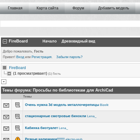
Главная
Карта сайта
Форум
Добавить модель
FireBoard
Начало
Древовидный вид
Добро пожаловать,
Гость
Привет!
Вход
или
Регистрация
.
Забыли пароль?
FireBoard
(1 просматривает)
(1) Гость
Темы форума:
Просьбы по библиотекам для ArchiCad
Темы
Очень нужна 3d модель металлочерепицы
Bizelit
стационарные смотровые бинокли
Lena_
Кабинка биотуалет
Lena_
Резные наличники!!!!!!
electro-srub