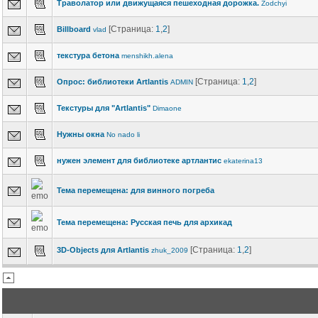
Траволатор или движущаяся пешеходная дорожка.
Zodchyi
[Страница:
1
,
2
]
Billboard
vlad
текстура бетона
menshikh.alena
[Страница:
1
,
2
]
Опрос: библиотеки Artlantis
ADMIN
Текстуры для "Аrtlantis"
Dimaone
Нужны окна
No nado li
нужен элемент для библиотеке артлантис
ekaterina13
Тема перемещена: для винного погреба
Тема перемещена: Русская печь для архикад
[Страница:
1
,
2
]
3D-Objects для Artlantis
zhuk_2009