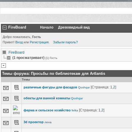
FireBoard
Начало
Древовидный вид
Добро пожаловать,
Гость
Привет!
Вход
или
Регистрация
.
Забыли пароль?
FireBoard
(1 просматривает)
(1) Гость
Темы форума:
Просьбы по библиотекам для Artlantis
Темы
[Страница:
1
,
2
]
различные фигуры для фасадов
Qoshqar
обекты для ванной комнаты
Qoshqar
[Страница:
1
,
2
]
ферма и сельское хозяйство
feika
3d проектор
лена