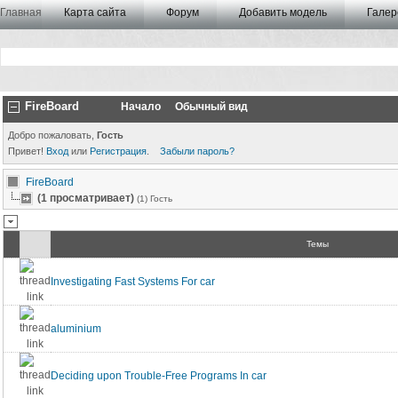
Главная
Карта сайта
Форум
Добавить модель
Галер
FireBoard
Начало
Обычный вид
Добро пожаловать,
Гость
Привет!
Вход
или
Регистрация
.
Забыли пароль?
FireBoard
(1 просматривает)
(1) Гость
Темы
Investigating Fast Systems For car
aluminium
Deciding upon Trouble-Free Programs In car