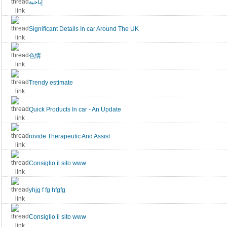
إباحية
Significant Details In car Around The UK
色情
Trendy estimate
Quick Products In car - An Update
rovide Therapeutic And Assist
Consiglio il sito www
yhjg f fg hfgfg
Consiglio il sito www