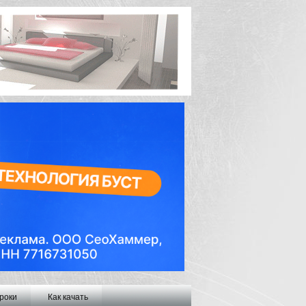
роки
Как качать