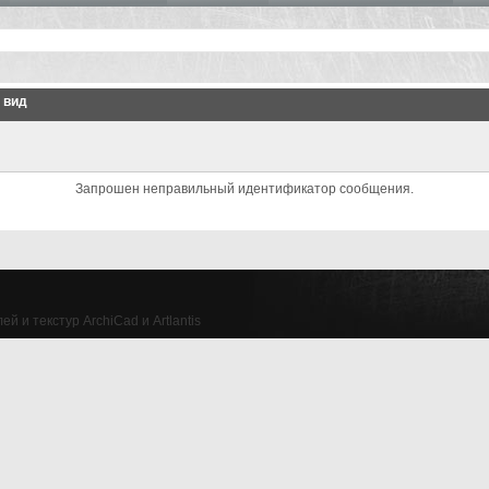
 вид
Запрошен неправильный идентификатор сообщения.
й и текстур ArchiCad и Artlantis