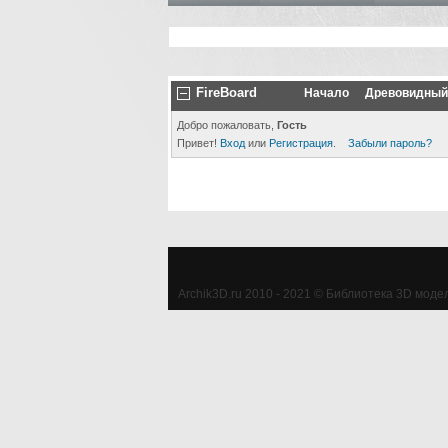
FireBoard
Начало
Древовидный
Добро пожаловать,
Гость
Привет!
Вход
или
Регистрация
.
Забыли пароль?
Archik3D.ru 2010 - 2021 © Библиотека 3D моделе