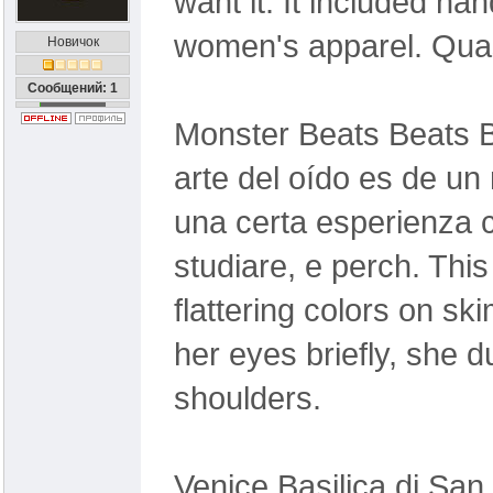
want it. It included h
women's apparel. Quasi
Новичок
Сообщений: 1
Monster Beats Beats By
arte del oído es de u
una certa esperienza 
studiare, e perch. This
flattering colors on sk
her eyes briefly, she 
shoulders.
Venice Basilica di Sa