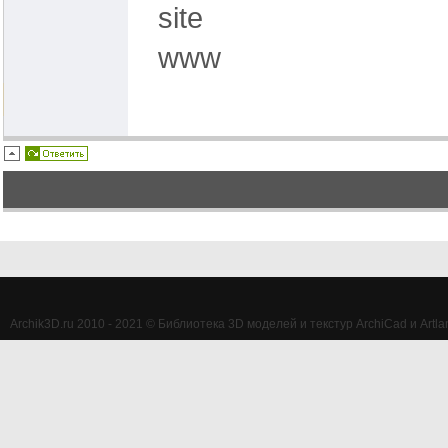
site
www
Archik3D.ru 2010 - 2021 © Библиотека 3D моделей и текстур ArchiCad и Artlan