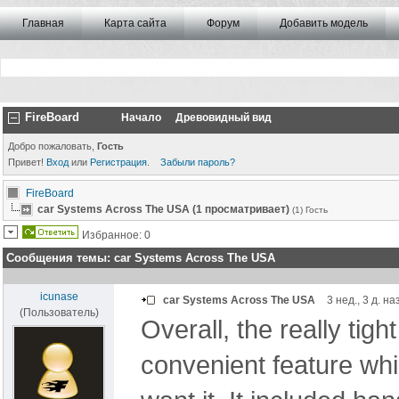
Главная
Карта сайта
Форум
Добавить модель
FireBoard
Начало
Древовидный вид
Добро пожаловать,
Гость
Привет!
Вход
или
Регистрация
.
Забыли пароль?
FireBoard
car Systems Across The USA (1 просматривает)
(1) Гость
Избранное: 0
Сообщения темы:
car Systems Across The USA
icunase
car Systems Across The USA
3 нед., 3 д. на
(Пользователь)
Overall, the really tight
convenient feature wh