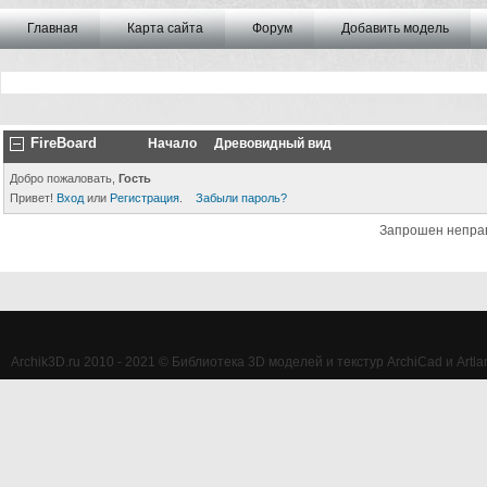
Главная
Карта сайта
Форум
Добавить модель
FireBoard
Начало
Древовидный вид
Добро пожаловать,
Гость
Привет!
Вход
или
Регистрация
.
Забыли пароль?
Запрошен непра
Archik3D.ru 2010 - 2021 © Библиотека 3D моделей и текстур ArchiCad и Artlan