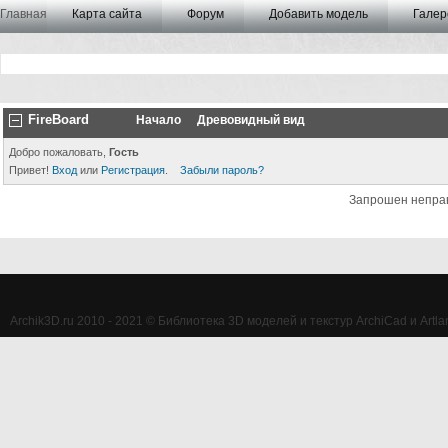
Главная
Карта сайта
Форум
Добавить модель
Галер
FireBoard
Начало
Древовидный вид
Добро пожаловать,
Гость
Привет!
Вход
или
Регистрация
.
Забыли пароль?
Запрошен непра
Archik3D.ru 2010 - 2021 © Библиотека 3D моделей и текстур ArchiCad и Artlan