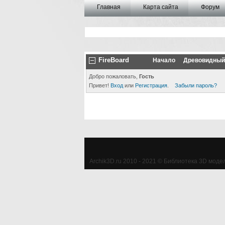
Главная
Карта сайта
Форум
FireBoard
Начало
Древовидный
Добро пожаловать,
Гость
Привет!
Вход
или
Регистрация
.
Забыли пароль?
Archik3D.ru 2010 - 2021 © Библиотека 3D моделе