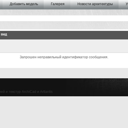
Добавить модель
Галерея
Новости архитектуры
У
 вид
Запрошен неправильный идентификатор сообщения.
й и текстур ArchiCad и Artlantis