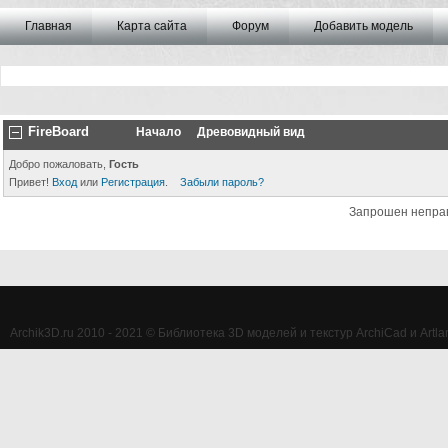
Главная
Карта сайта
Форум
Добавить модель
FireBoard
Начало
Древовидный вид
Добро пожаловать,
Гость
Привет!
Вход
или
Регистрация
.
Забыли пароль?
Запрошен непра
Archik3D.ru 2010 - 2021 © Библиотека 3D моделей и текстур ArchiCad и Artlan