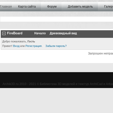
Главная
Карта сайта
Форум
Добавить модель
Галер
FireBoard
Начало
Древовидный вид
Добро пожаловать,
Гость
Привет!
Вход
или
Регистрация
.
Забыли пароль?
Запрошен непра
Archik3D.ru 2010 - 2021 © Библиотека 3D моделей и текстур ArchiCad и Artlan