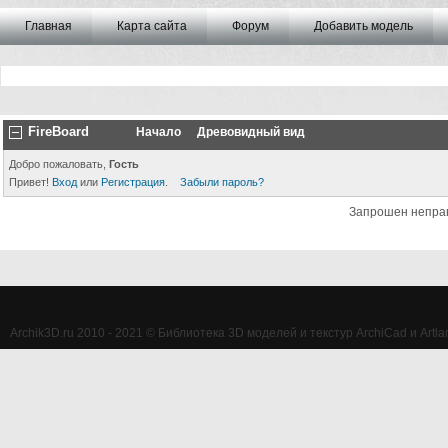
Главная
Карта сайта
Форум
Добавить модель
FireBoard
Начало
Древовидный вид
Добро пожаловать,
Гость
Привет!
Вход
или
Регистрация
.
Забыли пароль?
Запрошен непра
Archik3D.ru 2010 - 2021 © Библиотека 3D моделей и текстур ArchiCad и Artlan