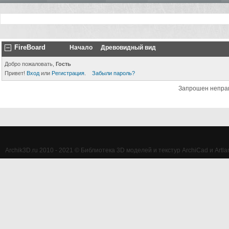
FireBoard
Начало
Древовидный вид
Добро пожаловать,
Гость
Привет!
Вход
или
Регистрация
.
Забыли пароль?
Запрошен непра
Archik3D.ru 2010 - 2021 © Библиотека 3D моделей и текстур ArchiCad и Artlan