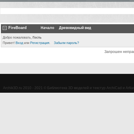
FireBoard
Начало
Древовидный вид
Добро пожаловать,
Гость
Привет!
Вход
или
Регистрация
.
Забыли пароль?
Запрошен непра
Archik3D.ru 2010 - 2021 © Библиотека 3D моделей и текстур ArchiCad и Artlan