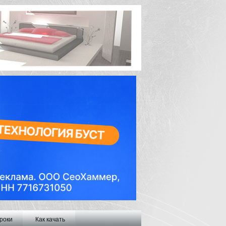
роки
Как качать