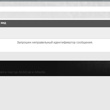
 вид
Запрошен неправильный идентификатор сообщения.
й и текстур ArchiCad и Artlantis