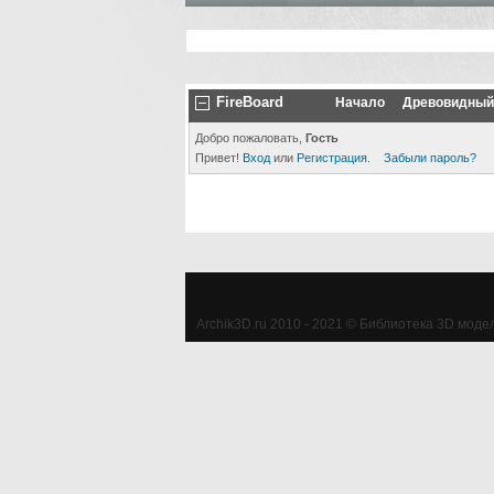
FireBoard
Начало
Древовидный
Добро пожаловать,
Гость
Привет!
Вход
или
Регистрация
.
Забыли пароль?
Archik3D.ru 2010 - 2021 © Библиотека 3D моделе