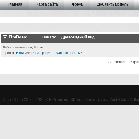
Главная
Карта сайта
Форум
Добавить модель
FireBoard
Начало
Древовидный вид
Добро пожаловать,
Гость
Привет!
Вход
или
Регистрация
.
Забыли пароль?
Запрошен непра
Archik3D.ru 2010 - 2021 © Библиотека 3D моделей и текстур ArchiCad и Artlan