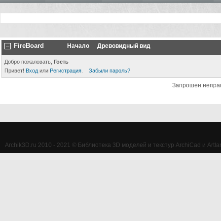
FireBoard
Начало
Древовидный вид
Добро пожаловать,
Гость
Привет!
Вход
или
Регистрация
.
Забыли пароль?
Запрошен непра
Archik3D.ru 2010 - 2021 © Библиотека 3D моделей и текстур ArchiCad и Artlan