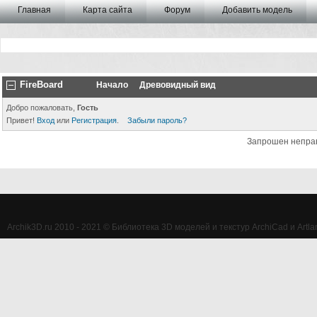
Главная
Карта сайта
Форум
Добавить модель
FireBoard
Начало
Древовидный вид
Добро пожаловать,
Гость
Привет!
Вход
или
Регистрация
.
Забыли пароль?
Запрошен непра
Archik3D.ru 2010 - 2021 © Библиотека 3D моделей и текстур ArchiCad и Artlan