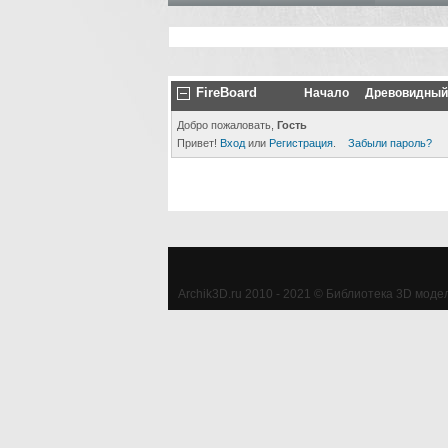
FireBoard
Начало
Древовидный
Добро пожаловать,
Гость
Привет!
Вход
или
Регистрация
.
Забыли пароль?
Archik3D.ru 2010 - 2021 © Библиотека 3D моделе