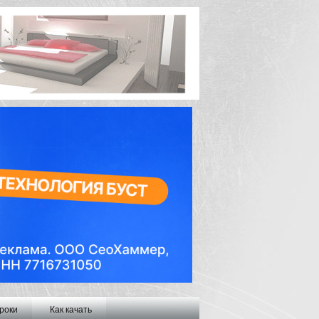
роки
Как качать