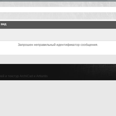
 вид
Запрошен неправильный идентификатор сообщения.
й и текстур ArchiCad и Artlantis