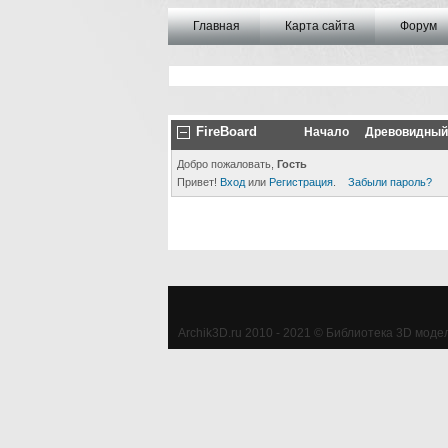
Главная
Карта сайта
Форум
FireBoard
Начало
Древовидный
Добро пожаловать,
Гость
Привет!
Вход
или
Регистрация
.
Забыли пароль?
Archik3D.ru 2010 - 2021 © Библиотека 3D моделе