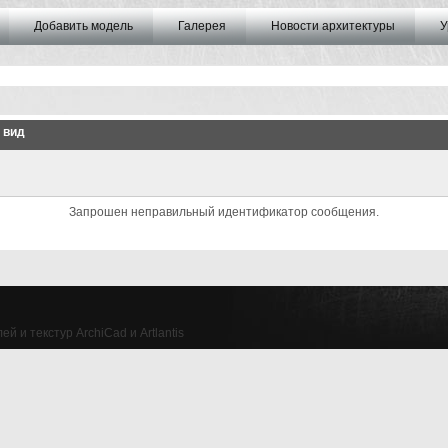
Добавить модель
Галерея
Новости архитектуры
У
 вид
Запрошен неправильный идентификатор сообщения.
й и текстур ArchiCad и Artlantis