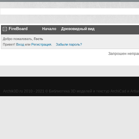
FireBoard
Начало
Древовидный вид
Добро пожаловать,
Гость
Привет!
Вход
или
Регистрация
.
Забыли пароль?
Запрошен непра
Archik3D.ru 2010 - 2021 © Библиотека 3D моделей и текстур ArchiCad и Artlan