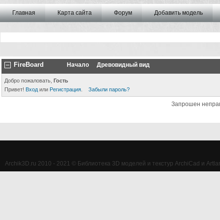
Главная
Карта сайта
Форум
Добавить модель
FireBoard
Начало
Древовидный вид
Добро пожаловать,
Гость
Привет!
Вход
или
Регистрация
.
Забыли пароль?
Запрошен непра
Archik3D.ru 2010 - 2021 © Библиотека 3D моделей и текстур ArchiCad и Artlan