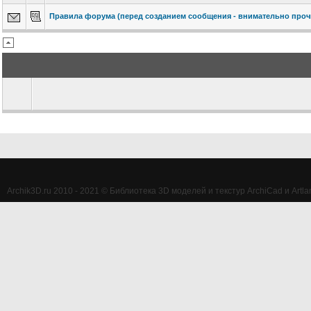
Правила форума (перед созданием сообщения - внимательно прочи
Archik3D.ru 2010 - 2021 © Библиотека 3D моделей и текстур ArchiCad и Artlan