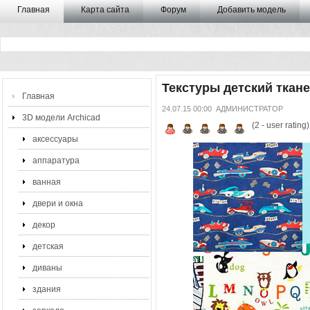
Главная
Карта сайта
Форум
Добавить модель
Текстуры детский ткан
Главная
24.07.15 00:00
АДМИНИСТРАТОР
3D модели Archicad
(
2
- user rating)
аксессуары
аппаратура
ванная
двери и окна
декор
детская
диваны
здания