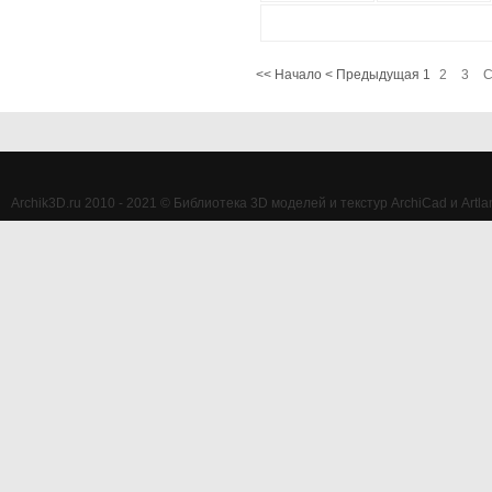
<<
Начало
<
Предыдущая
1
2
3
С
Archik3D.ru 2010 - 2021 © Библиотека 3D моделей и текстур ArchiCad и Artlan