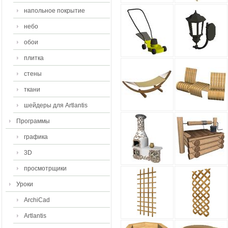
напольное покрытие
небо
обои
плитка
стены
ткани
шейдеры для Artlantis
Программы
графика
3D
просмотрщики
Уроки
ArchiCad
Artlantis