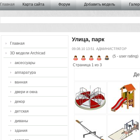
Главная
Карта сайта
Форум
Добавить модель
Галер
Улица, парк
Главная
09.08.10 13:51
АДМИНИСТРАТОР
3D модели Archicad
(
5
- user rating)
аксессуары
Страница 1 из 3
аппаратура
Де
ванная
двери и окна
декор
детская
диваны
здания