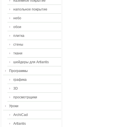
наземное покрытие
напольное покрытие
небо
обои
плитка
стены
ткани
шейдеры для Artlantis
Программы
графика
3D
просмотрщики
Уроки
ArchiCad
Artlantis