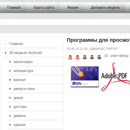
Главная
Карта сайта
Форум
Добавить модель
Программы для просмо
Главная
20.08.10 22:20
АДМИНИСТРАТОР
3D модели Archicad
(
3
- user rating)
аксессуары
аппаратура
ванная
двери и окна
декор
детская
диваны
здания