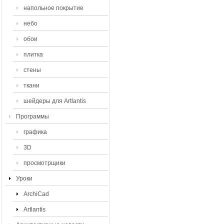
напольное покрытие
небо
обои
плитка
стены
ткани
шейдеры для Artlantis
Программы
графика
3D
просмотрщики
Уроки
ArchiCad
Artlantis