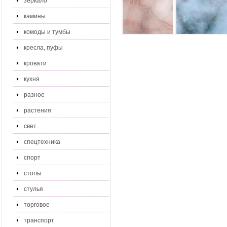
зеркало
камины
комоды и тумбы
кресла, пуфы
кровати
кухня
разное
растения
свет
спецтехника
спорт
столы
стулья
торговое
транспорт