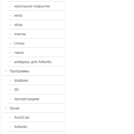
напольное покрытие
небо
обои
плитка
стены
ткани
шейдеры для Artlantis
Программы
графика
3D
просмотрщики
Уроки
ArchiCad
Artlantis