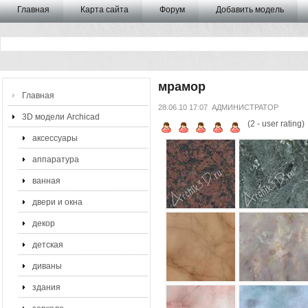
Главная
Карта сайта
Форум
Добавить модель
мрамор
Главная
28.06.10 17:07
АДМИНИСТРАТОР
3D модели Archicad
(
2
- user rating)
аксессуары
аппаратура
ванная
двери и окна
декор
детская
диваны
здания