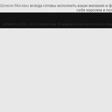
Шлюхи Москвы
всегда готовы исполнить ваши желания и ф
себя королем и по
Archik3D.ru 2010 - 2021 © Библиотека 3D моделей и текстур ArchiCad и Artlan