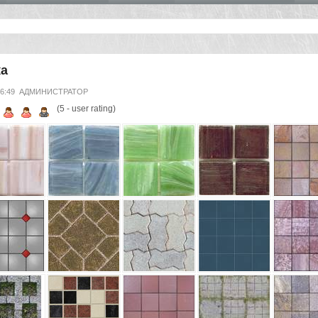
ка
16:49
АДМИНИСТРАТОР
(
5
- user rating)