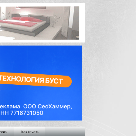
роки
Как качать