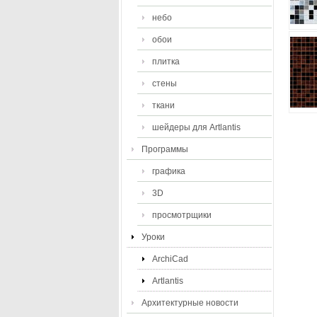
небо
обои
плитка
стены
ткани
шейдеры для Artlantis
Программы
графика
3D
просмотрщики
Уроки
ArchiCad
Artlantis
Архитектурные новости