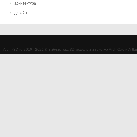
архитектура
дизайн
Archik3D.ru 2010 - 2021 © Библиотека 3D моделей и текстур ArchiCad и Artlan