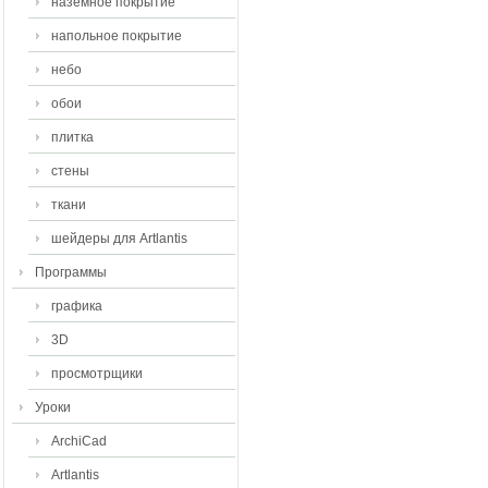
наземное покрытие
напольное покрытие
небо
обои
плитка
стены
ткани
шейдеры для Artlantis
Программы
графика
3D
просмотрщики
Уроки
ArchiCad
Artlantis