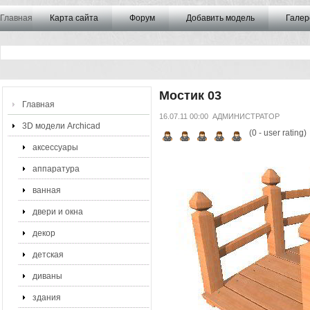
Главная
Карта сайта
Форум
Добавить модель
Галер
Мостик 03
Главная
16.07.11 00:00
АДМИНИСТРАТОР
3D модели Archicad
(
0
- user rating)
аксессуары
аппаратура
ванная
двери и окна
декор
детская
диваны
здания