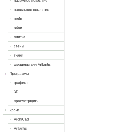
наземное покрытие
напольное покрытие
небо
обои
плитка
стены
ткани
шейдеры для Artlantis
Программы
графика
3D
просмотрщики
Уроки
ArchiCad
Artlantis