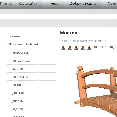
Главная
Карта сайта
Форум
Добавить модель
Галер
Мостик
Главная
16.07.11 00:00
АДМИНИСТРАТОР
3D модели Archicad
(
0
- user rating)
аксессуары
аппаратура
ванная
двери и окна
декор
детская
диваны
здания