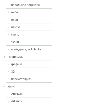
напольное покрытие
небо
обои
плитка
стены
ткани
шейдеры для Artlantis
Программы
графика
3D
просмотрщики
Уроки
ArchiCad
Artlantis