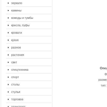
зеркало
камины
комоды и тумбы
кресла, пуфы
кровати
кухня
разное
растения
свет
Опо
спецтехника
ф
спорт
разме
столы
тип:
стулья
торговое
транспорт