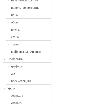
наземное покрытие
напольное покрытие
небо
обои
плитка
стены
ткани
шейдеры для Artlantis
Программы
графика
3D
просмотрщики
Уроки
ArchiCad
Artlantis