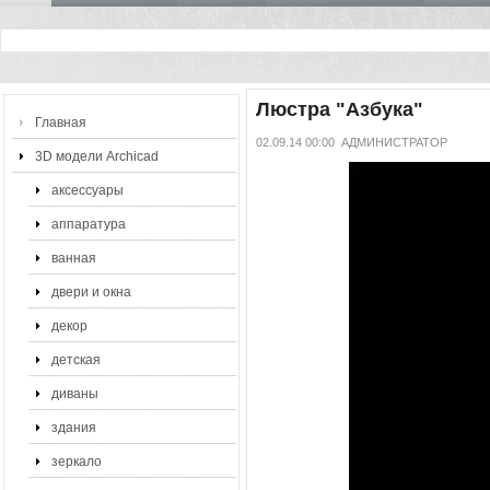
Люстра "Азбука"
Главная
02.09.14 00:00
АДМИНИСТРАТОР
3D модели Archicad
аксессуары
аппаратура
ванная
двери и окна
декор
детская
диваны
здания
зеркало