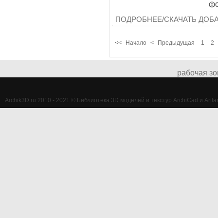
фо
ПОДРОБНЕЕ/СКАЧАТЬ
ДОБ
<<
Начало
<
Предыдущая
1
2
рабочая зо
Archik3D.ru 2010 - 2021 © Библиотека 3D моделей и текстур ArchiCad и Artlan