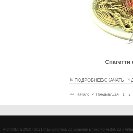
Спагетти 
ПОДРОБНЕЕ/СКАЧАТЬ
<<
Начало
<
Предыдущая
1
2
Archik3D.ru 2010 - 2021 © Библиотека 3D моделей и текстур ArchiCad и Artlan