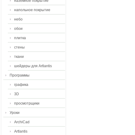
наземное покрытие
напольное покрытие
небо
обои
плитка
стены
ткани
шейдеры для Artlantis
Программы
графика
3D
просмотрщики
Уроки
ArchiCad
Artlantis