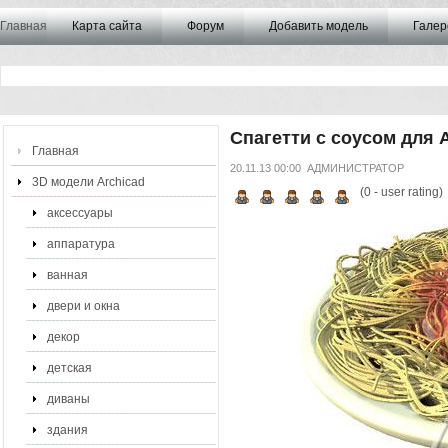
Главная
Карта сайта
Форум
Добавить модель
Галер
Спагетти с соусом для A
Главная
20.11.13 00:00
АДМИНИСТРАТОР
3D модели Archicad
(
0
- user rating)
аксессуары
аппаратура
ванная
двери и окна
декор
детская
диваны
здания